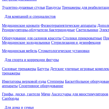
Туалетно-душевые стулья
Пандусы
Тренажеры для реабилитац
Для компаний и специалистов
Медицинские кровати
Физиотерапевтические аппараты
Дополн
Рециркуляторы-облучатели бактерицидные
Светильники
Элек
Оборудование для салонов красоты
Столики прикроватные
Пр
Медицинские холодильники
Стерилизация и дезинфекция
Медицинская мебель
Стоматологические установки
Для спорта и коррекции фигуры
Силовые тренажеры
Батуты
Детские уличные игровые компле
тренажеры
Имитаторы верховой езды
Степперы
Баскетбольное оборудова
аппараты
Спортивное оборудование
Грифы, диски, гантели
Мячи
Аксессуары для миостимуляторов
Сапборды
Для дома и семьи