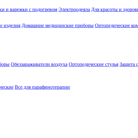
ки и варежки с подогревом
Электроодеяла
Для красоты и здоров
е изделия
Домашние медицинские приборы
Ортопедические ком
боры
Обеззараживатели воздуха
Ортопедические стулья
Защита 
ческие
Все для парафинотерапии