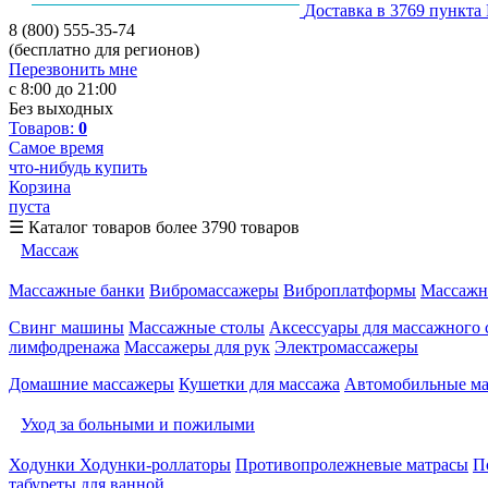
Доставка в 3769 пункта
8 (800) 555-35-74
(бесплатно для регионов)
Перезвонить мне
с 8:00 до 21:00
Без выходных
Товаров:
0
Самое время
что-нибудь купить
Корзина
пуста
☰
Каталог товаров
более 3790 товаров
Массаж
Массажные банки
Вибромассажеры
Виброплатформы
Массажн
Свинг машины
Массажные столы
Аксессуары для массажного 
лимфодренажа
Массажеры для рук
Электромассажеры
Домашние массажеры
Кушетки для массажа
Автомобильные м
Уход за больными и пожилыми
Ходунки
Ходунки-роллаторы
Противопролежневые матрасы
П
табуреты для ванной