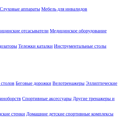
Слуховые аппараты
Мебель для инвалидов
ицинские отсасыватели
Медицинское оборудование
озаторы
Тележки каталки
Инструментальные столы
 столов
Беговые дорожки
Велотренажеры
Эллиптические
диноборств
Спортивные аксессуары
Другие тренажеры и
ские стенки
Домашние детские спортивные комплексы