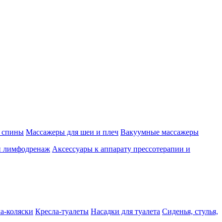
 спины
Массажеры для шеи и плеч
Вакуумные массажеры
и лимфодренаж
Аксессуары к аппарату прессотерапии и
а-коляски
Кресла-туалеты
Насадки для туалета
Сиденья, стулья,