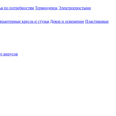
ья по потребностям
Термоодеяла
Электропростыни
пьютерные кресла и стулья
Декор и освещение
Пластиковые
от вирусов