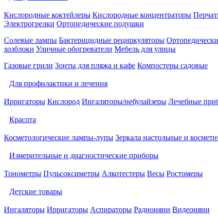
Кислородные коктейлеры
Кислородные концентраторы
Перчат
Электрогрелки
Ортопедические подушки
Солевые лампы
Бактерицидные рециркуляторы
Ортопедически
хозблоки
Уличные обогреватели
Мебель для улицы
Газовые грили
Зонты для пляжа и кафе
Компостеры садовые
Для профилактики и лечения
Ирригаторы
Кислород
Ингаляторы/небулайзеры
Лечебные при
Красота
Косметологические лампы-лупы
Зеркала настольные и космети
Измерительные и диагностические приборы
Тонометры
Пульсоксиметры
Алкотестеры
Весы
Ростомеры
Детские товары
Ингаляторы
Ирригаторы
Аспираторы
Радионяни
Видеоняни