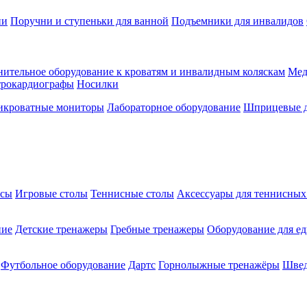
ии
Поручни и ступеньки для ванной
Подъемники для инвалидов
ительное оборудование к кроватям и инвалидным коляскам
Мед
трокардиографы
Носилки
икроватные мониторы
Лабораторное оборудование
Шприцевые д
ксы
Игровые столы
Теннисные столы
Аксессуары для теннисных
ние
Детские тренажеры
Гребные тренажеры
Оборудование для е
Футбольное оборудование
Дартс
Горнолыжные тренажёры
Швед