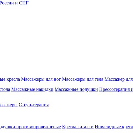
 России и СНГ
ые кресла
Массажеры для ног
Массажеры для тела
Массажер для
стола
Массажные накидки
Массажные подушки
Прессотерапия 
ассажеры
Стоун-терапия
одушки противопролежневые
Кресла каталки
Инвалидные кресл