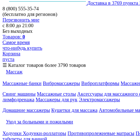
Доставка в 3769 пункта
8 (800) 555-35-74
(бесплатно для регионов)
Перезвонить мне
с 8:00 до 21:00
Без выходных
Товаров:
0
Самое время
что-нибудь купить
Корзина
пуста
☰
Каталог товаров
более 3790 товаров
Массаж
Массажные банки
Вибромассажеры
Виброплатформы
Массажн
Свинг машины
Массажные столы
Аксессуары для массажного 
лимфодренажа
Массажеры для рук
Электромассажеры
Домашние массажеры
Кушетки для массажа
Автомобильные м
Уход за больными и пожилыми
Ходунки
Ходунки-роллаторы
Противопролежневые матрасы
П
табуреты для ванной