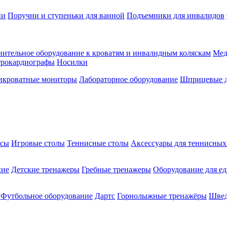
ии
Поручни и ступеньки для ванной
Подъемники для инвалидов
ительное оборудование к кроватям и инвалидным коляскам
Мед
трокардиографы
Носилки
икроватные мониторы
Лабораторное оборудование
Шприцевые д
ксы
Игровые столы
Теннисные столы
Аксессуары для теннисных
ние
Детские тренажеры
Гребные тренажеры
Оборудование для е
Футбольное оборудование
Дартс
Горнолыжные тренажёры
Швед