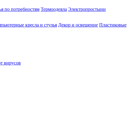
ья по потребностям
Термоодеяла
Электропростыни
пьютерные кресла и стулья
Декор и освещение
Пластиковые
от вирусов