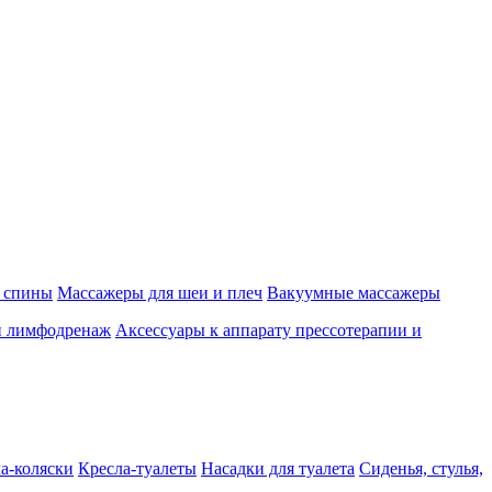
 спины
Массажеры для шеи и плеч
Вакуумные массажеры
и лимфодренаж
Аксессуары к аппарату прессотерапии и
а-коляски
Кресла-туалеты
Насадки для туалета
Сиденья, стулья,