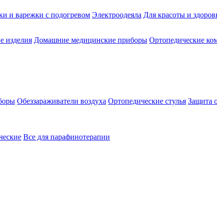
ки и варежки с подогревом
Электроодеяла
Для красоты и здоров
е изделия
Домашние медицинские приборы
Ортопедические ком
боры
Обеззараживатели воздуха
Ортопедические стулья
Защита 
ческие
Все для парафинотерапии