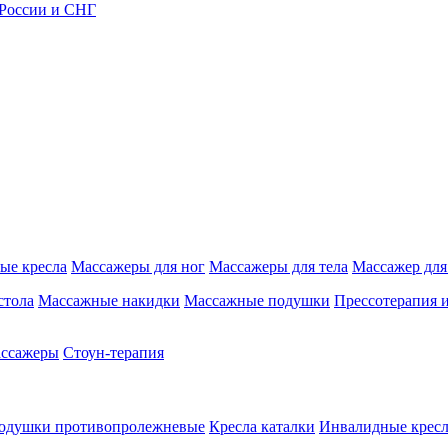
 России и СНГ
ые кресла
Массажеры для ног
Массажеры для тела
Массажер для
стола
Массажные накидки
Массажные подушки
Прессотерапия 
ассажеры
Стоун-терапия
одушки противопролежневые
Кресла каталки
Инвалидные кресл