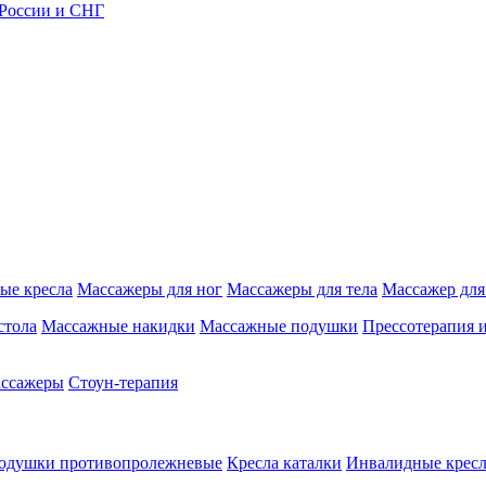
 России и СНГ
ые кресла
Массажеры для ног
Массажеры для тела
Массажер для
стола
Массажные накидки
Массажные подушки
Прессотерапия 
ассажеры
Стоун-терапия
одушки противопролежневые
Кресла каталки
Инвалидные кресл