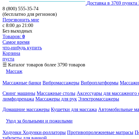
Доставка в 3769 пункта
8 (800) 555-35-74
(бесплатно для регионов)
Перезвонить мне
с 8:00 до 21:00
Без выходных
Товаров:
0
Самое время
что-нибудь купить
Корзина
пуста
☰
Каталог товаров
более 3790 товаров
Массаж
Массажные банки
Вибромассажеры
Виброплатформы
Массажн
Свинг машины
Массажные столы
Аксессуары для массажного 
лимфодренажа
Массажеры для рук
Электромассажеры
Домашние массажеры
Кушетки для массажа
Автомобильные м
Уход за больными и пожилыми
Ходунки
Ходунки-роллаторы
Противопролежневые матрасы
П
табуреты для ванной