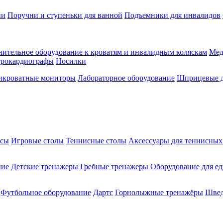
ии
Поручни и ступеньки для ванной
Подъемники для инвалидов
ительное оборудование к кроватям и инвалидным коляскам
Мед
трокардиографы
Носилки
икроватные мониторы
Лабораторное оборудование
Шприцевые д
ксы
Игровые столы
Теннисные столы
Аксессуары для теннисных
ние
Детские тренажеры
Гребные тренажеры
Оборудование для е
Футбольное оборудование
Дартс
Горнолыжные тренажёры
Швед