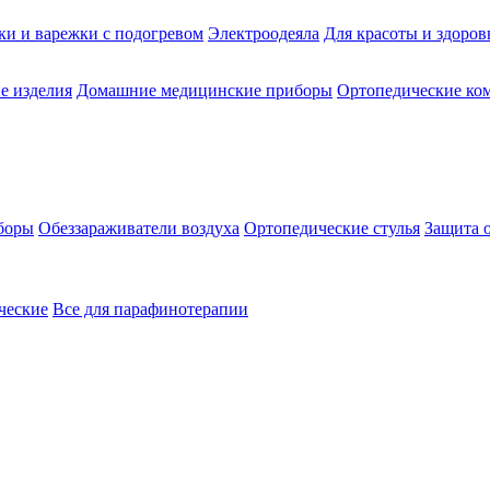
ки и варежки с подогревом
Электроодеяла
Для красоты и здоров
е изделия
Домашние медицинские приборы
Ортопедические ком
боры
Обеззараживатели воздуха
Ортопедические стулья
Защита 
ческие
Все для парафинотерапии