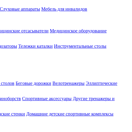
Слуховые аппараты
Мебель для инвалидов
ицинские отсасыватели
Медицинское оборудование
озаторы
Тележки каталки
Инструментальные столы
 столов
Беговые дорожки
Велотренажеры
Эллиптические
диноборств
Спортивные аксессуары
Другие тренажеры и
ские стенки
Домашние детские спортивные комплексы