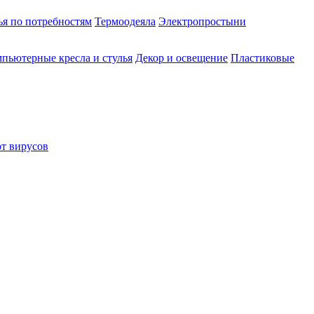
ья по потребностям
Термоодеяла
Электропростыни
пьютерные кресла и стулья
Декор и освещение
Пластиковые
от вирусов