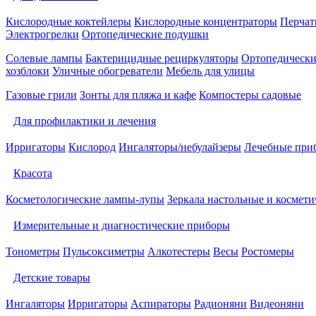
Кислородные коктейлеры
Кислородные концентраторы
Перчат
Электрогрелки
Ортопедические подушки
Солевые лампы
Бактерицидные рециркуляторы
Ортопедически
хозблоки
Уличные обогреватели
Мебель для улицы
Газовые грили
Зонты для пляжа и кафе
Компостеры садовые
Для профилактики и лечения
Ирригаторы
Кислород
Ингаляторы/небулайзеры
Лечебные при
Красота
Косметологические лампы-лупы
Зеркала настольные и космети
Измерительные и диагностические приборы
Тонометры
Пульсоксиметры
Алкотестеры
Весы
Ростомеры
Детские товары
Ингаляторы
Ирригаторы
Аспираторы
Радионяни
Видеоняни