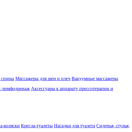
 спины
Массажеры для шеи и плеч
Вакуумные массажеры
и лимфодренаж
Аксессуары к аппарату прессотерапии и
а-коляски
Кресла-туалеты
Насадки для туалета
Сиденья, стулья,