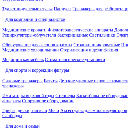
Туалетно-душевые стулья
Пандусы
Тренажеры для реабилитац
Для компаний и специалистов
Медицинские кровати
Физиотерапевтические аппараты
Дополн
Рециркуляторы-облучатели бактерицидные
Светильники
Элек
Оборудование для салонов красоты
Столики прикроватные
Пр
Медицинские холодильники
Стерилизация и дезинфекция
Медицинская мебель
Стоматологические установки
Для спорта и коррекции фигуры
Силовые тренажеры
Батуты
Детские уличные игровые компле
тренажеры
Имитаторы верховой езды
Степперы
Баскетбольное оборудова
аппараты
Спортивное оборудование
Грифы, диски, гантели
Мячи
Аксессуары для миостимуляторов
Сапборды
Для дома и семьи